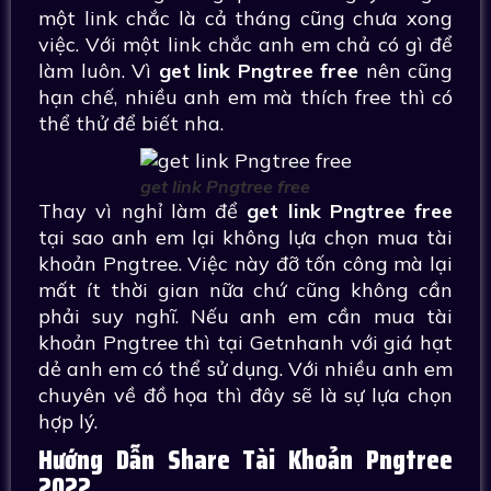
một link chắc là cả tháng cũng chưa xong
việc. Với một link chắc anh em chả có gì để
làm luôn. Vì
get link Pngtree free
nên cũng
hạn chế, nhiều anh em mà thích free thì có
thể thử để biết nha.
get link Pngtree free
Thay vì nghỉ làm để
get link Pngtree free
tại sao anh em lại không lựa chọn mua tài
khoản Pngtree. Việc này đỡ tốn công mà lại
mất ít thời gian nữa chứ cũng không cần
phải suy nghĩ. Nếu anh em cần mua tài
khoản Pngtree thì tại Getnhanh với giá hạt
dẻ anh em có thể sử dụng. Với nhiều anh em
chuyên về đồ họa thì đây sẽ là sự lựa chọn
hợp lý.
Hướng Dẫn Share Tài Khoản Pngtree
2022