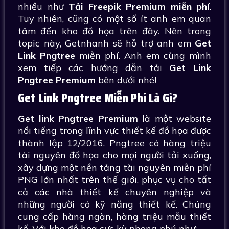
nhiều như
Tải Freepik Premium miễn phí
.
Tuy nhiên, cũng có một số ít anh em quan
tâm đến kho đồ họa trên đây. Nên trong
topic này, Getnhanh sẽ hỗ trợ anh em
Get
Link Pngtree
miễn phí. Anh em cùng mình
xem tiếp các hướng dẫn tải
Get Link
Pngtree Premium
bên dưới nhé!
Get Link Pngtree Miễn Phí Là Gì?
Get link Pngtree Premium
là một website
nổi tiếng trong lĩnh vực thiết kế đồ họa được
thành lập 12/2016. Pngtree có hàng triệu
tài nguyên đồ họa cho mọi người tải xuống,
xây dựng một nền tảng tài nguyên miễn phí
PNG lớn nhất trên thế giới, phục vụ cho tất
cả các nhà thiết kế chuyên nghiệp và
những người có kỹ năng thiết kế. Chúng
cung cấp hàng ngàn, hàng triệu mẫu thiết
kế. Với kho đồ họa cực kỳ phong phú như: