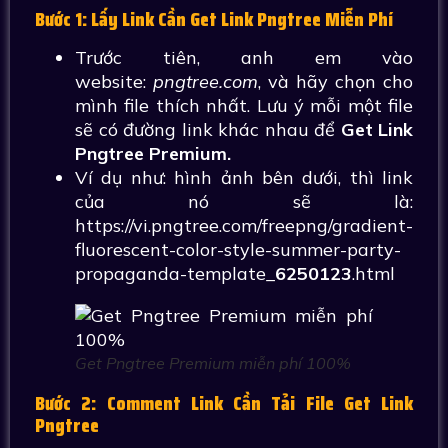
Bước 1: Lấy Link Cần Get Link Pngtree Miễn Phí
Trước tiên, anh em vào
website:
pngtree.com
, và hãy chọn cho
mình file thích nhất. Lưu ý mỗi một file
sẽ có đường link khác nhau để
Get Link
Pngtree Premium.
Ví dụ như: hình ảnh bên dưới, thì link
của nó sẽ là:
https://vi.pngtree.com/freepng/gradient-
fluorescent-color-style-summer-party-
propaganda-template_
6250123
.html
Get Pngtree Premium miễn phí 100%
Bước 2: Comment Link Cần Tải File Get Link
Pngtree