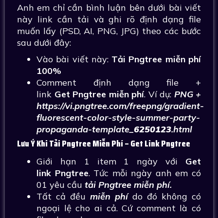
Anh em chỉ cần bình luận bên dưới bài viết
này link cần tải và ghi rõ định dạng file
muốn lấy (PSD, AI, PNG, JPG) theo các bước
sau dưới đây:
Vào bài viết này:
Tải Pngtree miễn phí
100%
Comment định dạng file +
link
Get Pngtree miễn phí
. Ví dụ:
PNG +
https://vi.pngtree.com/freepng/gradient-
fluorescent-color-style-summer-party-
propaganda-template_
6250123
.html
Lưu Ý Khi Tải Pngtree Miễn Phí – Get Link Pngtree
Giới hạn 1 item 1 ngày với
Get
link Pngtree
. Tức mỗi ngày anh em có
01 yêu cầu
tải Pngtree miễn phí.
Tất cả đều
miễn phí
do đó không có
ngoại lệ cho ai cả. Cứ comment là có