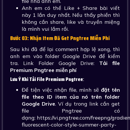
file nha anh em.
Anh em có thể Like + Share bài viết
này 1 lần duy nhất. Nếu thấy phiền thì
không cần share, like và truyền miệng
là mình vui lắm rồi.
Bước 03: Nhận Item Đã Get Pngtree Miễn Phí
Sau khi đã để lại comment hợp lệ xong, thì
anh em vào folder Google Drive để kiểm
tra. Link Folder Google Drive:
Tải file
Premium Pngtree miễn phí
Lưu Ý Khi Tải File Premium Pngtree
:
Để tiện việc nhận file, mình sẽ
đặt tên
file theo ID item của nó trên folder
Google Drive
. Ví dụ trong link cần get
file Pngtree có
dạng: https://vi.pngtree.com/freepng/gradie
fluorescent-color-style-summer-party-