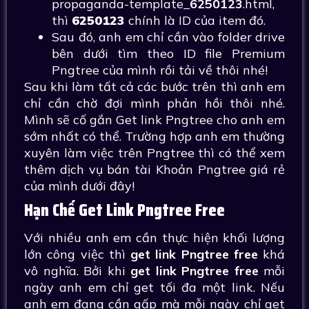
propaganda-template_
6250123
.html,
thì
6250123
chính là ID của item đó.
Sau đó, anh em chỉ cần vào folder drive
bên dưới tìm theo ID file Premium
Pngtree của mình rồi tải về thôi nhé!
Sau khi làm tất cả các bước trên thì anh em
chỉ cần chờ đợi mình phản hồi thôi nhé.
Mình sẽ cố gắn Get link Pngtree cho anh em
sớm nhất có thể. Trường hợp anh em thường
xuyên làm việc trên Pngtree thì có thể xem
thêm dịch vụ bán tài Khoản Pngtree giá rẻ
của mình dưới đây!
Hạn Chế Get Link Pngtree Free
Với nhiều anh em cần thực hiện khối lượng
lớn công việc thì
get link Pngtree free
khá
vô nghĩa. Bởi khi
get link Pngtree free
mỗi
ngày anh em chỉ get tối đa một link. Nếu
anh em đang cần gấp mà mỗi ngày chỉ get