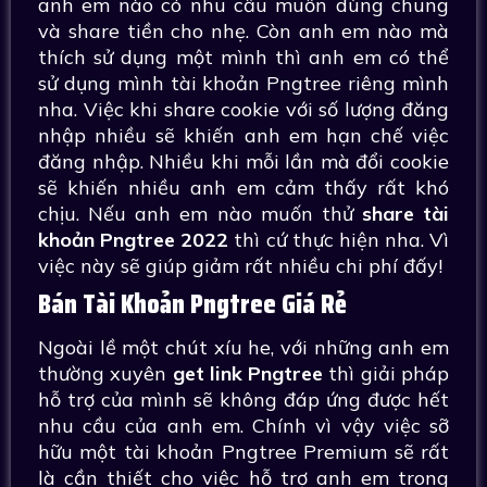
anh em nào có nhu cầu muốn dùng chung
và share tiền cho nhẹ. Còn anh em nào mà
thích sử dụng một mình thì anh em có thể
sử dụng mình tài khoản Pngtree riêng mình
nha. Việc khi share cookie với số lượng đăng
nhập nhiều sẽ khiến anh em hạn chế việc
đăng nhập. Nhiều khi mỗi lần mà đổi cookie
sẽ khiến nhiều anh em cảm thấy rất khó
chịu. Nếu anh em nào muốn thử
share tài
khoản Pngtree 2022
thì cứ thực hiện nha. Vì
việc này sẽ giúp giảm rất nhiều chi phí đấy!
Bán Tài Khoản Pngtree Giá Rẻ
Ngoài lề một chút xíu he, với những anh em
thường xuyên
get link Pngtree
thì giải pháp
hỗ trợ của mình sẽ không đáp ứng được hết
nhu cầu của anh em. Chính vì vậy việc sỡ
hữu một tài khoản Pngtree Premium sẽ rất
là cần thiết cho việc hỗ trợ anh em trong