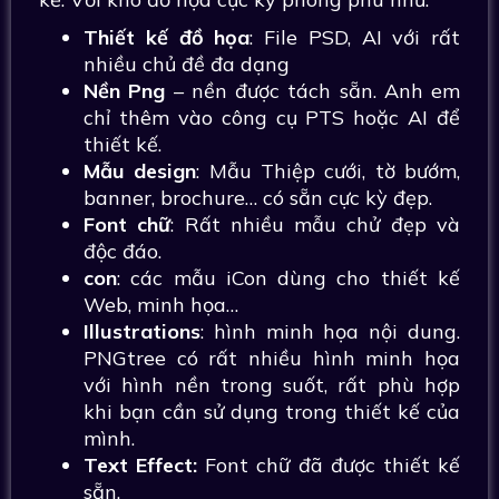
Thiết kế đồ họa
: File PSD, AI với rất
nhiều chủ đề đa dạng
Nền Png
– nền được tách sẵn. Anh em
chỉ thêm vào công cụ PTS hoặc AI để
thiết kế.
Mẫu design
: Mẫu Thiệp cưới, tờ bướm,
banner, brochure… có sẵn cực kỳ đẹp.
Font chữ
: Rất nhiều mẫu chử đẹp và
độc đáo.
con
: các mẫu iCon dùng cho thiết kế
Web, minh họa…
Illustrations
: hình minh họa nội dung.
PNGtree có rất nhiều hình minh họa
với hình nền trong suốt, rất phù hợp
khi bạn cần sử dụng trong thiết kế của
mình.
Text Effect:
Font chữ đã được thiết kế
sẵn.