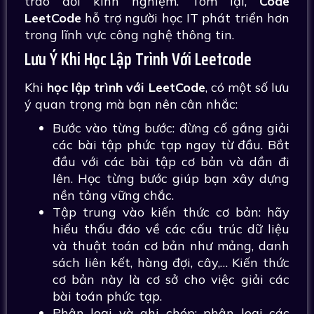
trao đổi kinh nghiệm. Tóm lại,
Code
LeetCode
hỗ trợ người học IT phát triển hơn
trong lĩnh vực công nghệ thông tin.
Lưu Ý Khi Học Lập Trình Với Leetcode
Khi
học lập trình với LeetCode
, có một số lưu
ý quan trọng mà bạn nên cân nhắc:
Bước vào từng bước: đừng cố gắng giải
các bài tập phức tạp ngay từ đầu. Bắt
đầu với các bài tập cơ bản và dần đi
lên. Học từng bước giúp bạn xây dựng
nền tảng vững chắc.
Tập trung vào kiến thức cơ bản: hãy
hiểu thấu đáo về các cấu trúc dữ liệu
và thuật toán cơ bản như mảng, danh
sách liên kết, hàng đợi, cây,… Kiến thức
cơ bản này là cơ sở cho việc giải các
bài toán phức tạp.
Phân loại và ghi chép: phân loại các