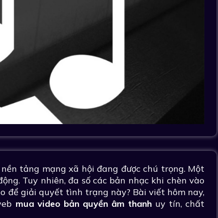
c nền tảng mạng xã hội đang được chú trọng. Một
ộng. Tuy nhiên, đa số các bản nhạc khi chèn vào
 để giải quyết tình trạng này? Bài viết hôm nay,
 web
mua video bản quyền
âm thanh
uy tín, chất