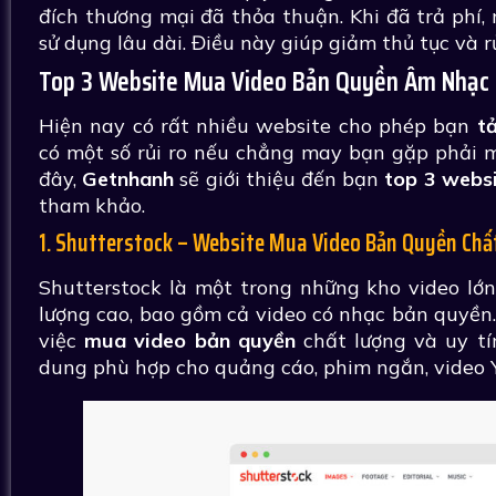
đích thương mại đã thỏa thuận. Khi đã trả phí,
sử dụng lâu dài. Điều này giúp giảm thủ tục và r
Top 3 Website Mua Video Bản Quyền Âm Nhạc 
Hiện nay có rất nhiều website cho phép bạn
t
có một số rủi ro nếu chẳng may bạn gặp phải m
đây,
Getnhanh
sẽ giới thiệu đến bạn
top 3 webs
tham khảo.
1. Shutterstock – Website Mua Video Bản Quyền Chấ
Shutterstock là một trong những kho video lớn
lượng cao, bao gồm cả video có nhạc bản quyền.
việc
mua video bản quyền
chất lượng và uy tí
dung phù hợp cho quảng cáo, phim ngắn, video 