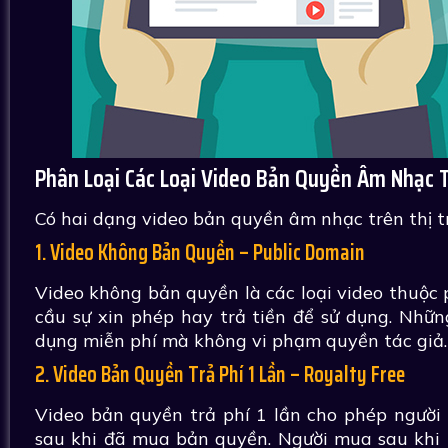
Phân Loại Các Loại Video Bản Quyền Âm Nhạc 
Có hai dạng video bản quyền âm nhạc trên thị 
1. Video Không Bản Quyền – Public Domain
Video không bản quyền là các loại video thuộc
cầu sự xin phép hay trả tiền để sử dụng. Những
dụng miễn phí mà không vi phạm quyền tác giả.
2. Video Bản Quyền Trả Phí 1 Lần – Royalty Free
Video bản quyền trả phí 1 lần cho phép người
sau khi đã mua bản quyền. Người mua sau khi 