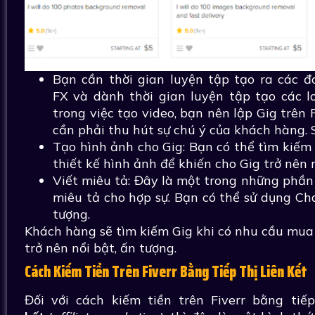
Bạn cần thời gian luyện tập tạo ra các 
FX và dành thời gian luyện tập tạo các l
trong việc tạo video, bạn nên lập Gig trên 
cần phải thu hút sự chú ý của khách hàng.
Tạo hình ảnh cho Gig: Bạn có thể tìm kiế
thiết kế hình ảnh để khiến cho Gig trở nên n
Viết miêu tả: Đây là một trong những phần
miêu tả cho hợp sự. Bạn có thể sử dụng C
tượng.
Khách hàng sẽ tìm kiếm Gig khi có nhu cầu mua 
trở nên nổi bật, ấn tượng.
Cách Kiếm Tiền Trên Fiverr Bằng Tiếp Thị Liên Kết
Đối với cách kiếm tiền trên Fiverr bằng tiế