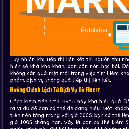
Tuy nhiên, khi tiếp thị liên kết thì nguồn thu n
hiện sẽ khá khó khăn, bạn cần nên học hỏi. Đổi 
không cần quá mệt mỏi trong việc tìm kiếm khá
phẩm, dịch vụ thông quá tiếp thị liên kết.
Hưởng Chênh Lệch Từ Dịch Vụ Từ Fiverr
Cách kiếm tiền trên Fiverr này khá hiệu quả. Đố
ra ví dụ để bạn có thể dễ dàng hiểu. Một khác
trên nền tảng mạng với giá 200$, bạn có thể lên 
giá 100$ chẳng hạn. Vậy là bạn có thể kiếm đư
nhiên, cách này đòi hỏi bạn phải có khả năng gi